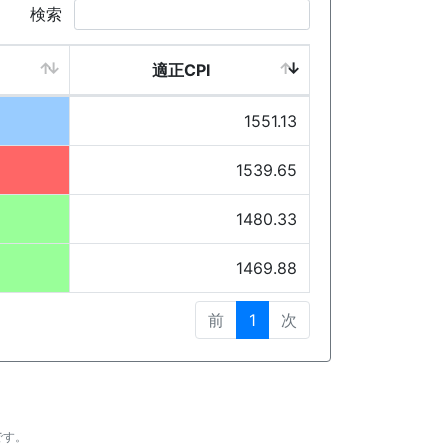
検索
適正CPI
1551.13
1539.65
1480.33
1469.88
前
1
次
です。