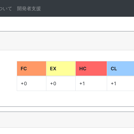
ついて
開発者支援
FC
EX
HC
CL
+0
+0
+1
+1