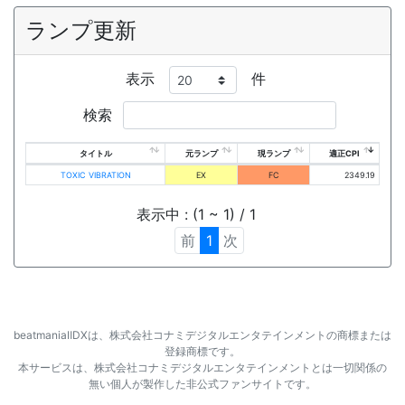
ランプ更新
表示
件
検索
タイトル
元ランプ
現ランプ
適正CPI
TOXIC VIBRATION
EX
FC
2349.19
表示中 : (1 ~ 1) / 1
前
1
次
beatmaniaⅡDXは、株式会社コナミデジタルエンタテインメントの商標または
登録商標です。
本サービスは、株式会社コナミデジタルエンタテインメントとは一切関係の
無い個人が製作した非公式ファンサイトです。