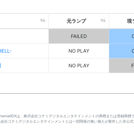
元ランプ
現
FAILED
ELL-
NO PLAY
]
NO PLAY
F
atmaniaⅡDXは、株式会社コナミデジタルエンタテインメントの商標または登録商標
式会社コナミデジタルエンタテインメントとは一切関係の無い個人が製作した非公式