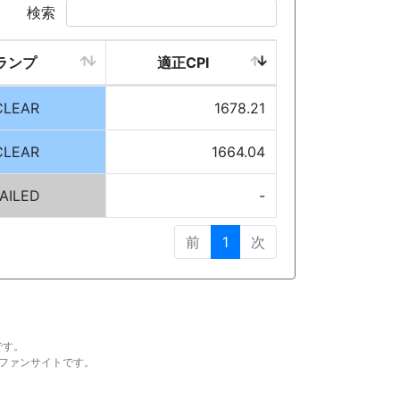
検索
ランプ
適正CPI
CLEAR
1678.21
CLEAR
1664.04
AILED
-
前
1
次
です。
ファンサイトです。