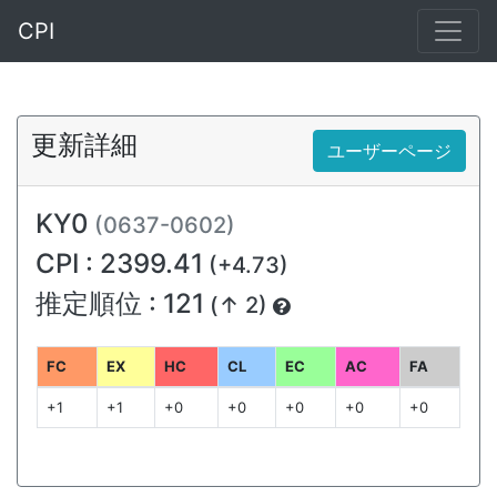
CPI
更新詳細
ユーザーページ
KY0
(0637-0602)
CPI : 2399.41
(+4.73)
推定順位 : 121
(↑ 2)
FC
EX
HC
CL
EC
AC
FA
+1
+1
+0
+0
+0
+0
+0