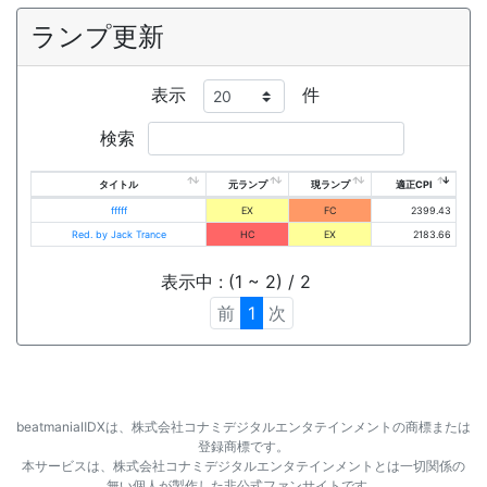
ランプ更新
表示
件
検索
タイトル
元ランプ
現ランプ
適正CPI
fffff
EX
FC
2399.43
Red. by Jack Trance
HC
EX
2183.66
表示中 : (1 ~ 2) / 2
前
1
次
beatmaniaⅡDXは、株式会社コナミデジタルエンタテインメントの商標または
登録商標です。
本サービスは、株式会社コナミデジタルエンタテインメントとは一切関係の
無い個人が製作した非公式ファンサイトです。