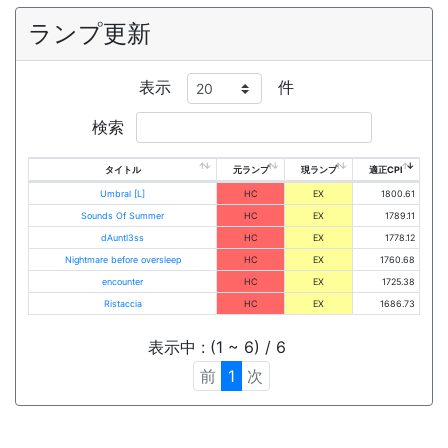
ランプ更新
表示
件
検索
タイトル
元ランプ
現ランプ
適正CPI
Umbral [L]
HC
EX
1800.61
Sounds Of Summer
HC
EX
1789.11
dAuntl3ss
HC
EX
1778.12
Nightmare before oversleep
HC
EX
1760.68
encounter
HC
EX
1725.38
Ristaccia
HC
EX
1686.73
表示中 : (1 ~ 6) / 6
前
1
次