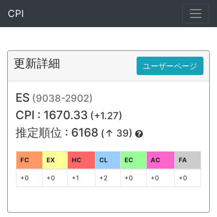
CPI
更新詳細
ユーザーページ
ES
(9038-2902)
CPI : 1670.33
(+1.27)
推定順位 : 6168
(↑ 39)
FC
EX
HC
CL
EC
AC
FA
+0
+0
+1
+2
+0
+0
+0