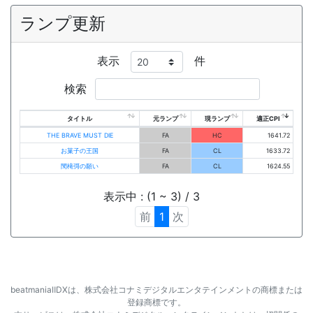
ランプ更新
表示
件
検索
タイトル
元ランプ
現ランプ
適正CPI
THE BRAVE MUST DIE
FA
HC
1641.72
お菓子の王国
FA
CL
1633.72
閠槞彁の願い
FA
CL
1624.55
表示中 : (1 ~ 3) / 3
前
1
次
beatmaniaⅡDXは、株式会社コナミデジタルエンタテインメントの商標または
登録商標です。