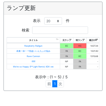
ランプ更新
表示
件
検索
タイトル
元ランプ
現ランプ
適正CPI
Raspberry Railgun
EC
HC
1427.34
表裏一体！？怪盗いいんちょの悩み
FA
EC
1321.92
Rave Cannon
FA
EC
1315.68
fffff
NP
FA
-
We're so Happy (P*Light Remix) IIDX ver.
NP
FA
-
表示中 : (1 ~ 5) / 5
前
1
次