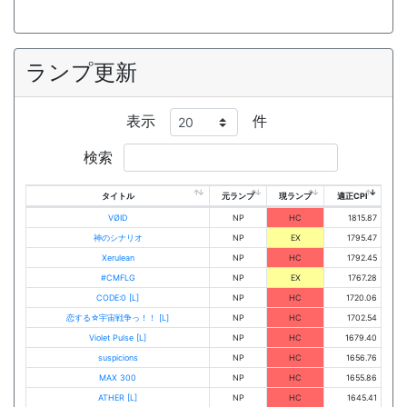
ランプ更新
表示
件
検索
タイトル
元ランプ
現ランプ
適正CPI
VØID
NP
HC
1815.87
神のシナリオ
NP
EX
1795.47
Xerulean
NP
HC
1792.45
#CMFLG
NP
EX
1767.28
CODE:0 [L]
NP
HC
1720.06
恋する☆宇宙戦争っ！！ [L]
NP
HC
1702.54
Violet Pulse [L]
NP
HC
1679.40
suspicions
NP
HC
1656.76
MAX 300
NP
HC
1655.86
ATHER [L]
NP
HC
1645.41