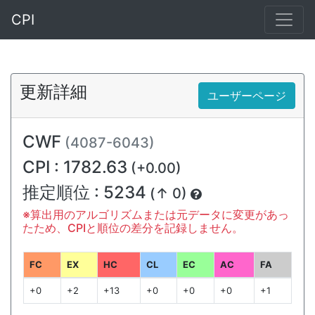
CPI
更新詳細
ユーザーページ
CWF
(4087-6043)
CPI : 1782.63
(+0.00)
推定順位 : 5234
(↑ 0)
※算出用のアルゴリズムまたは元データに変更があっ
たため、CPIと順位の差分を記録しません。
FC
EX
HC
CL
EC
AC
FA
+0
+2
+13
+0
+0
+0
+1