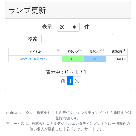
ランプ更新
表示
件
検索
タイトル
元ランプ
現ランプ
適正CPI
黒髪乱れし修羅となりて
EC
CL
1401.15
表示中 : (1 ~ 1) / 1
前
1
次
beatmaniaⅡDXは、株式会社コナミデジタルエンタテインメントの商標または
登録商標です。
本サービスは、株式会社コナミデジタルエンタテインメントとは一切関係の
無い個人が製作した非公式ファンサイトです。