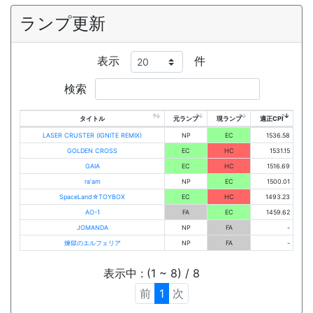
ランプ更新
表示
件
検索
タイトル
元ランプ
現ランプ
適正CPI
LASER CRUSTER (IGNITE REMIX)
NP
EC
1536.58
GOLDEN CROSS
EC
HC
1531.15
GAIA
EC
HC
1516.69
ra'am
NP
EC
1500.01
SpaceLand☆TOYBOX
EC
HC
1493.23
AO-1
FA
EC
1459.62
JOMANDA
NP
FA
-
煉獄のエルフェリア
NP
FA
-
表示中 : (1 ~ 8) / 8
前
1
次