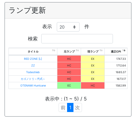
ランプ更新
表示
件
検索
タイトル
元ランプ
現ランプ
適正CPI
RED ZONE [L]
HC
EX
1747.33
ZZ
HC
EX
1712.64
Todestrieb
HC
EX
1685.37
カゴノトリ～弐式～
HC
EX
1673.17
OTENAMI Hurricane
EC
HC
1582.99
表示中 : (1 ~ 5) / 5
前
1
次