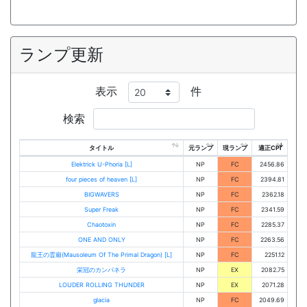
ランプ更新
表示
件
検索
タイトル
元ランプ
現ランプ
適正CPI
Elektrick U-Phoria [L]
NP
FC
2456.86
four pieces of heaven [L]
NP
FC
2394.81
BIGWAVERS
NP
FC
2362.18
Super Freak
NP
FC
2341.59
Chaotoxin
NP
FC
2285.37
ONE AND ONLY
NP
FC
2263.56
龍王の霊廟(Mausoleum Of The Primal Dragon) [L]
NP
FC
2251.12
栄冠のカンパネラ
NP
EX
2082.75
LOUDER ROLLING THUNDER
NP
EX
2071.28
glacia
NP
FC
2049.69