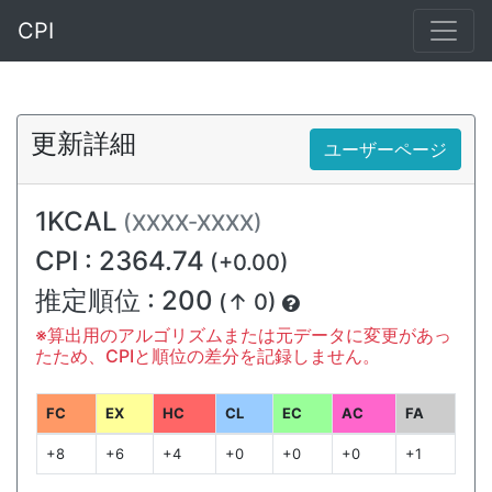
CPI
更新詳細
ユーザーページ
1KCAL
(XXXX-XXXX)
CPI : 2364.74
(+0.00)
推定順位 : 200
(↑ 0)
※算出用のアルゴリズムまたは元データに変更があっ
たため、CPIと順位の差分を記録しません。
FC
EX
HC
CL
EC
AC
FA
+8
+6
+4
+0
+0
+0
+1