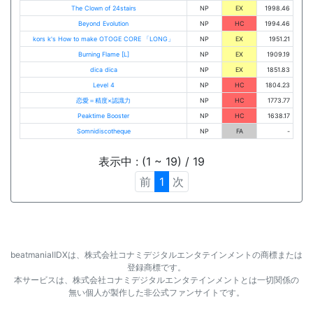
The Clown of 24stairs
NP
EX
1998.46
Beyond Evolution
NP
HC
1994.46
kors k's How to make OTOGE CORE 「LONG」
NP
EX
1951.21
Burning Flame [L]
NP
EX
1909.19
dica dica
NP
EX
1851.83
Level 4
NP
HC
1804.23
恋愛＝精度×認識力
NP
HC
1773.77
Peaktime Booster
NP
HC
1638.17
Somnidiscotheque
NP
FA
-
表示中 : (1 ~ 19) / 19
前
1
次
beatmaniaⅡDXは、株式会社コナミデジタルエンタテインメントの商標または
登録商標です。
本サービスは、株式会社コナミデジタルエンタテインメントとは一切関係の
無い個人が製作した非公式ファンサイトです。