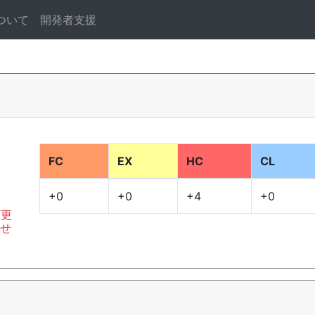
ついて
開発者支援
FC
EX
HC
CL
+0
+0
+4
+0
変更
ませ