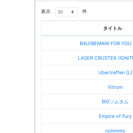
表示
件
タイトル
B4U(BEMANI FOR YOU M
LASER CRUSTER (IGNIT
Ubertreffen [L]
Vitrum
BIGソムタム
Empire of Fury
rommmo