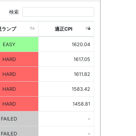
検索
現ランプ
適正CPI
EASY
1620.04
HARD
1617.05
HARD
1611.82
HARD
1583.42
HARD
1458.81
FAILED
-
FAILED
-