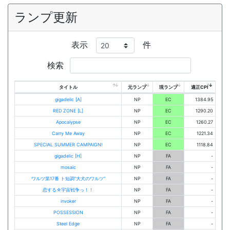
ランプ更新
表示
件
検索
タイトル
元ランプ
現ランプ
適正CPI
gigadelic [A]
NP
EC
1384.95
RED ZONE [L]
NP
EC
1290.20
Apocalypse
NP
EC
1260.27
Carry Me Away
NP
EC
1221.34
SPECIAL SUMMER CAMPAIGN!
NP
EC
1118.84
gigadelic [H]
NP
FA
-
mosaic
NP
FA
-
ワルツ第17番 ト短調”大犬のワルツ”
NP
FA
-
恋する☆宇宙戦争っ！！
NP
FA
-
invoker
NP
FA
-
POSSESSION
NP
FA
-
Steel Edge
NP
FA
-